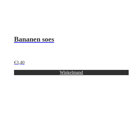
Bananen soes
€
3,40
Winkelmand