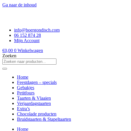
Ga naar de inhoud
info@boergondisch.com
06 152 874 28
Mijn Account
€
0,00
0
Winkelwagen
Zoeken
Home
Feestdagen – specials
Gebakjes
Petitfours
Taarten & Vlaaien
Verjaardagstaarten
Extra’s
Chocolade producten
Bruidstaarten & Stapeltaarten
Home