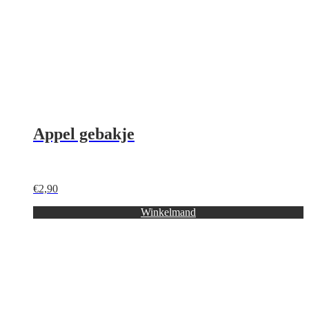
Appel gebakje
€
2,90
Winkelmand