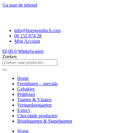
Ga naar de inhoud
info@boergondisch.com
06 152 874 28
Mijn Account
€
0,00
0
Winkelwagen
Zoeken
Home
Feestdagen – specials
Gebakjes
Petitfours
Taarten & Vlaaien
Verjaardagstaarten
Extra’s
Chocolade producten
Bruidstaarten & Stapeltaarten
Home