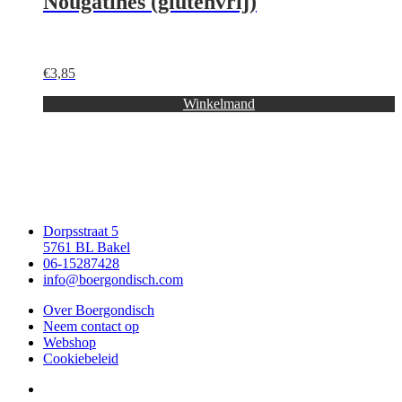
Nougatines (glutenvrij)
€
3,85
Winkelmand
Dorpsstraat 5
5761 BL Bakel
06-15287428
info@boergondisch.com
Over Boergondisch
Neem contact op
Webshop
Cookiebeleid