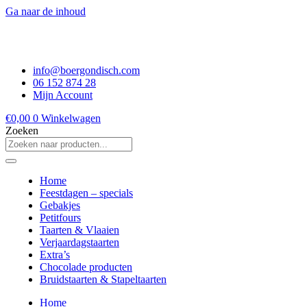
Ga naar de inhoud
info@boergondisch.com
06 152 874 28
Mijn Account
€
0,00
0
Winkelwagen
Zoeken
Home
Feestdagen – specials
Gebakjes
Petitfours
Taarten & Vlaaien
Verjaardagstaarten
Extra’s
Chocolade producten
Bruidstaarten & Stapeltaarten
Home