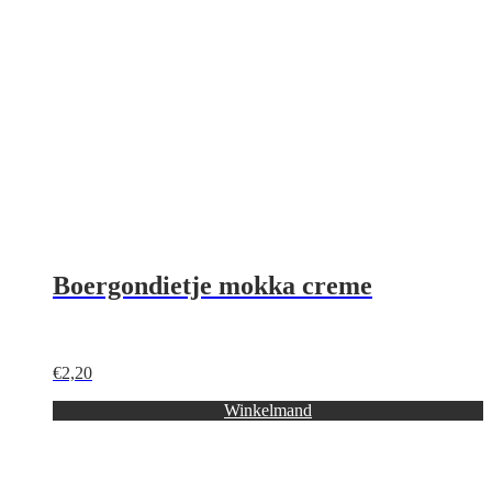
Boergondietje mokka creme
€
2,20
Winkelmand