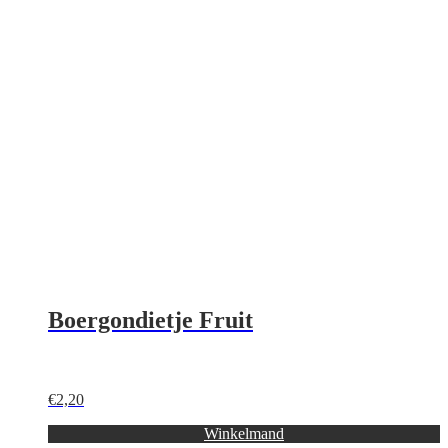
Boergondietje Fruit
€
2,20
Winkelmand