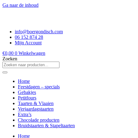
Ga naar de inhoud
info@boergondisch.com
06 152 874 28
Mijn Account
€
0,00
0
Winkelwagen
Zoeken
Home
Feestdagen – specials
Gebakjes
Petitfours
Taarten & Vlaaien
Verjaardagstaarten
Extra’s
Chocolade producten
Bruidstaarten & Stapeltaarten
Home