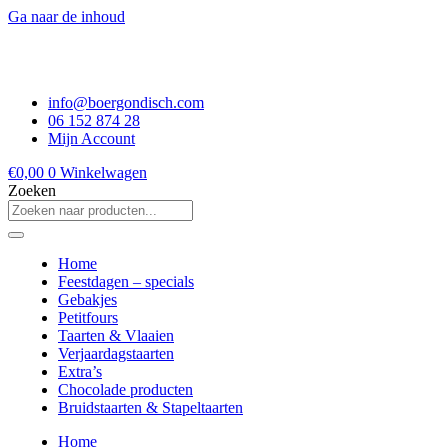
Ga naar de inhoud
info@boergondisch.com
06 152 874 28
Mijn Account
€
0,00
0
Winkelwagen
Zoeken
Home
Feestdagen – specials
Gebakjes
Petitfours
Taarten & Vlaaien
Verjaardagstaarten
Extra’s
Chocolade producten
Bruidstaarten & Stapeltaarten
Home