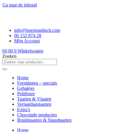
Ga naar de inhoud
info@boergondisch.com
06 152 874 28
Mijn Account
€
0,00
0
Winkelwagen
Zoeken
Home
Feestdagen – specials
Gebakjes
Petitfours
Taarten & Vlaaien
Verjaardagstaarten
Extra’s
Chocolade producten
Bruidstaarten & Stapeltaarten
Home