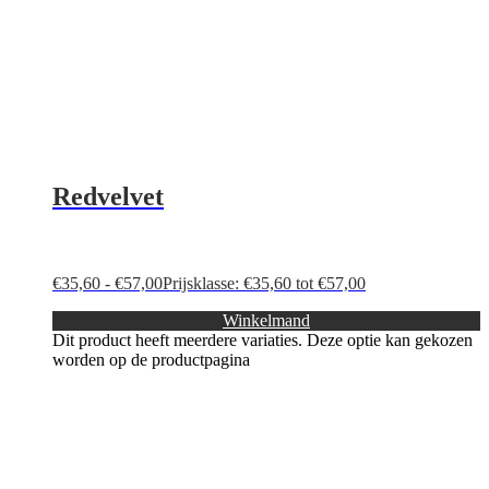
Redvelvet
€
35,60
-
€
57,00
Prijsklasse: €35,60 tot €57,00
Winkelmand
Dit product heeft meerdere variaties. Deze optie kan gekozen
worden op de productpagina