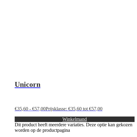
Unicorn
€
35,60
-
€
57,00
Prijsklasse: €35,60 tot €57,00
Winkelmand
Dit product heeft meerdere variaties. Deze optie kan gekozen
worden op de productpagina